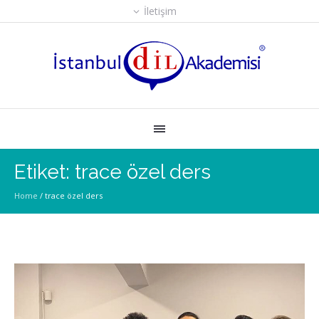
İletişim
Etiket: trace özel ders
Home
/
trace özel ders