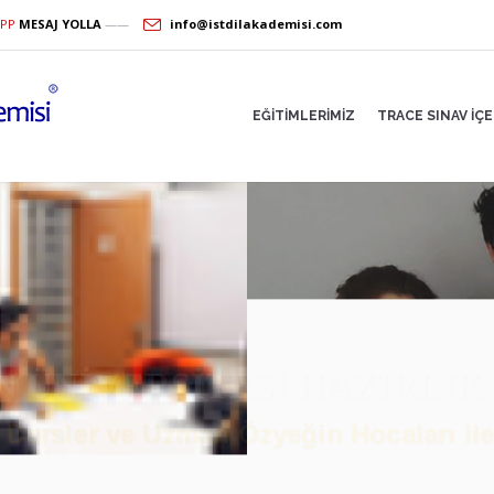
PP
MESAJ YOLLA
——
info@istdilakademisi.com
EĞİTİMLERİMİZ
TRACE SINAV İÇE
ÖZYEĞİN TRACE KURSU
adro, TRACE Sınav Kaynakları, Deneme S