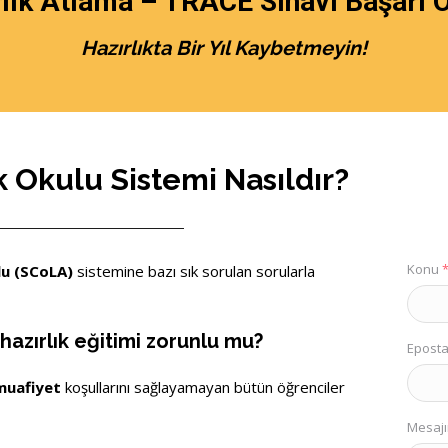
lık Atlama – TRACE Sınavı Başarı 
Hazırlıkta Bir Yıl Kaybetmeyin!
k Okulu Sistemi Nasıldır?
Konu
u (
SCoLA)
sistemine bazı sık sorulan sorularla
hazırlık eğitimi zorunlu mu?
Eposta
muafiyet
koşullarını sağlayamayan bütün öğrenciler
Mesajı