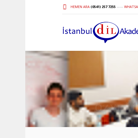
HEMEN ARA
(0541) 257 7255
——
WHATSA
Deneyimli K