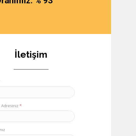
Oranımız: % 93
İletişim
*
 Adresiniz
*
nız